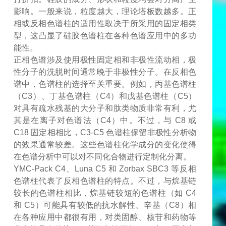
影响。一般来说，粒度越大，理论塔板数越多。正
相或反相色谱柱的适用性取决于所采用的固定相类
型，这凸显了硅胶色谱柱在各种色谱应用中的多功
能性。
正相色谱涉及使用极性固定相和非极性流动相，极
性分子的洗脱时间通常晚于非极性分子。在反相色
谱中，色谱柱的选择至关重要。例如，丙基色谱柱
（
C3）、丁基色谱柱（C4）和戊基色谱柱（C5）
对具有疏水残基的大分子和肽类物质非常有利，尤
其是在离子对色谱法（C4）中。不过，与 C8 或
C18 固定相相比，C3-C5 色谱柱保留非极性分析物
的效果通常较差。这些色谱柱化学成分的变化使得
在色谱分析中可以对不同化合物进行定制化分离。
YMC-Pack C4、Luna C5 和 Zorbax SBC3 等反相
色谱柱代表了反相色谱柱的特点。不过，与烷基链
较长的色谱柱相比，烷基链较短的色谱柱（如 C4
和 C5）可能具有较低的抗水解性。辛基（C8）相
在各种应用中都很有用，对类固醇、核苷和药物等