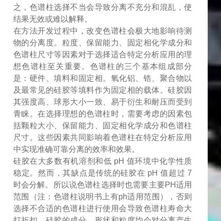
之，色谱柱选择不当会导致分离不充分和混乱，使
结果无效或难以解释。
在方法开发过程中，改变色谱柱会极大地影响待测
物的分离度。粒度、保留能力、固定相化学成分和
色谱柱尺寸等因素对于选择适合特定分析应用的理
想色谱柱至关重要。色谱柱的三个基本组成部分
是：硬件、填料和固定相。氧化铝、锆、聚合物以
及最常见的硅胶等填料作为固定相的载体。硅胶因
其强度高、球形大小一致、易于衍生和耐压而受到
青睐。在选择理想的色谱柱时，需要考虑的因素包
括颗粒大小、保留能力、固定相化学成分和色谱柱
尺寸。这些因素共同影响着色谱柱在特定分析应用
中实现准确可靠分离的效率和效果。
硅胶在大多数有机溶剂和低
pH 值环境中化学性质
稳定。然而，其缺点是传统的硅胶在 pH 值超过 7
时会分解。
所以说色谱柱选择时也需要主要
PH
适用
范围（注：色谱柱说明书上有
ph
适用范围），否则
选择不合适的色谱柱进行使用会导致色谱柱寿命大
打折扣。
硅胶的成分、形状和粒度均会对分离产生