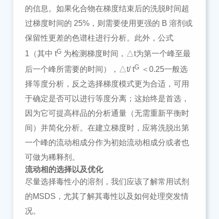
的信息。如果化合物在梯度结束后的洗脱时间超
过梯度时间的 25%，则需要使用更强的 B 溶剂或
保留性更差的色谱柱进行分析。此外，公式
G
1（其中 t
为检测梯度时间，△
t
为第一个峰至最
G
后一个峰所需要的时间
），△
t/
t
＜
0.25一般选
择等度分析，反之选择梯度模式更为合适，
可用
于确定是否可以进行等度分离；这始终是首选，
因为它可提高样品的分析通量（无需重新平衡时
间）并简化分析。在建立梯度时，应将洗脱出第
一个峰的流动相成分作为初始流动相成分或者也
可做为稀释剂。
流动相的
选择以及
优化
尽量选择毒性小的溶剂，我们应该了解常用试剂
的
MSDS，尤其了解其毒性以及如何处理突发情
况。