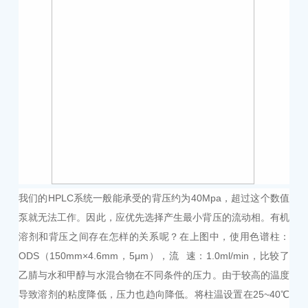
我们的HPLC系统一般能承受的背压约为40
Mpa
，超过这个数值
泵就无法工作。因此，应优先选择产生最小背压的流动相。有机
溶剂和背压之间存在怎样的关系呢？
在上图中，使用色谱柱：
ODS
（
150mm×4.6mm
，
5μm
），流
速：
1.0ml/min
，比较了
乙腈与水和甲醇与水混合物在不同条件的压力。由于较高的温度
导致溶剂的粘度降低，压力也趋向降低。将柱温设置在
25~40℃