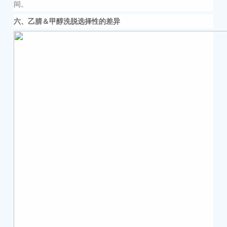
间。
六
、
乙腈＆甲醇
洗脱选择性的差异