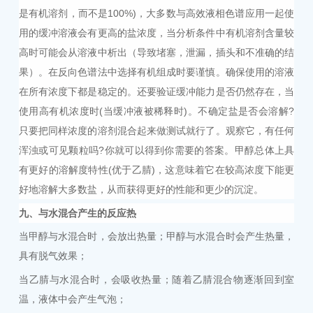
是有机溶剂，而不是100%)，大多数与高效液相色谱应用一起使
用的缓冲溶液会有更高的盐浓度，当分析条件中有机溶剂含量较
高时可能会从溶液中析出（导致堵塞，泄漏，插头和不准确的结
果）。在反向色谱法中选择有机组成时要谨慎。确保使用的溶液
在所有浓度下都是稳定的。还要验证缓冲能力是否仍然存在，当
使用高有机浓度时(当缓冲液被稀释时)。不确定盐是否会溶解?
只要把同样浓度的溶剂混合起来做测试就行了。观察它，有任何
浑浊或可见颗粒吗?你就可以得到你需要的答案。甲醇总体上具
有更好的溶解度特性(优于乙腈)，这意味着它在较高浓度下能更
好地溶解大多数盐，从而获得更好的性能和更少的沉淀。
九
、与水混合产生的反应热
当甲醇与水混合时，会放出热量；
甲醇与水混合时会产生热量，
具有脱气效果；
当乙腈与水混合时，会吸收热量；
随着乙腈混合物逐渐回到室
温，液体中会产生气泡；