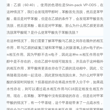
液：乙腈（60:40
）
。使用的色谱柱是Shim-pack VP-ODS，在
这种情况下，我们会发现用甲醇时，苯酚首先洗脱，然后是苯甲
酸，最后是对甲苯酸，但是在乙腈的条件下，会发现苯甲酸首先
洗脱，然后是苯酚，最后是对甲苯酸。那么为什么用乙腈更容易
洗脱苯甲酸呢？是什么使苯甲酸先于苯酚洗脱？
在这种情况下，我们需要了解苯甲酸与乙腈之间存在额外的相互
作用，即与乙腈的碳氮三键和苯甲酸上的羰基氧上的
π电子的π-
π相互作用。因为甲醇不含π电子，因此这种π-π相互作用在甲
醇中是不存在的，但在乙腈中却很可能发生，并且由于这种额外
的相互作用，苯甲酸将更喜欢存在于乙腈的流动相中。因此，它
将随着流动相一起流动，因此更快地洗脱出来。为什么对甲苯甲
酸的保留时间较长？烷基链的存在将疏水性带入分子中，如果疏
水性存在，则可以通过疏水相互作用与C18固定相发生相互作
用。现在，在苯酚、苯甲酸中没有烷基链的存在，但是在对甲苯
甲酸的情况下，有一个甲基链，这个甲基链带来了一点疏水性，
因此会与C18等疏水性固定相发生相互作用，这导致对甲苯甲酸