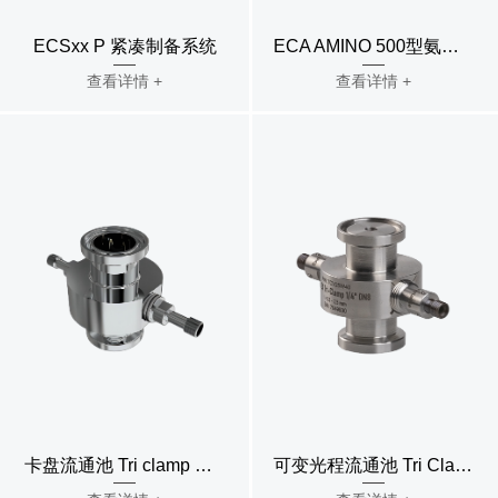
ECSxx P 紧凑制备系统
ECA AMINO 500型氨基酸分析仪
查看详情 +
查看详情 +
卡盘流通池 Tri clamp Cell
可变光程流通池 Tri Clamp Cell