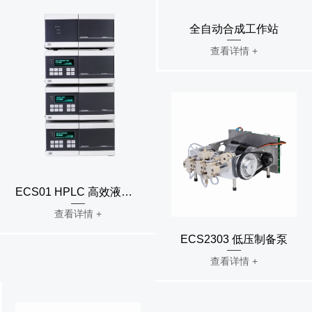
全自动合成工作站
查看详情 +
ECS01 HPLC 高效液相色谱仪
查看详情 +
ECS2303 低压制备泵
查看详情 +