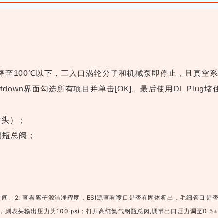
降至100℃以下，三入口涡轮分子和机械泵即停止，且真空
down界面勾选所有项目并单击[OK]。最后使用DL Plug堵
插头）；
钢瓶总阀；
间。2. 查看离子源洁净程度，ESI源查看喷口是否有固体析出，毛细管口是否
，则表头输出压力为100 psi；打开高纯氦气钢瓶总阀,调节出口压力调至0.5±0