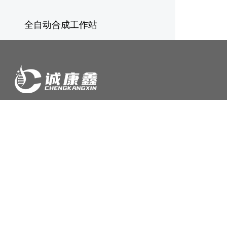
全自动合成工作站
关于我们
产品展示
行业应用
公司简介
高效液相色谱系统
制药和化学工业
企业文化
制备液相色谱系统
食品和饲料
发展历程
Flash/一体制备色谱系统
环境
公司荣誉
氨基酸分析仪
液相方法开发-0