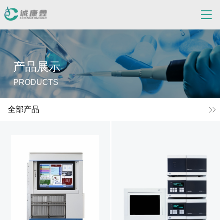
产品展示
PRODUCTS
全部产品