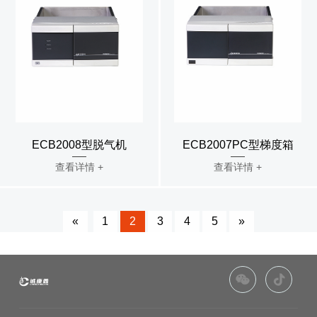
ECB2008型脱气机
ECB2007PC型梯度箱
查看详情 +
查看详情 +
«
1
2
3
4
5
»