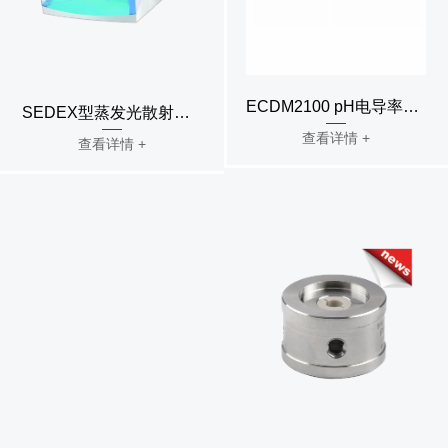
ECDM2100 pH电导率传感器
SEDEX型蒸发光散射检测器
查看详情 +
查看详情 +