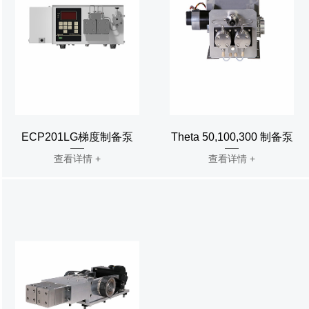
ECP201LG梯度制备泵
Theta 50,100,300 制备泵
查看详情 +
查看详情 +