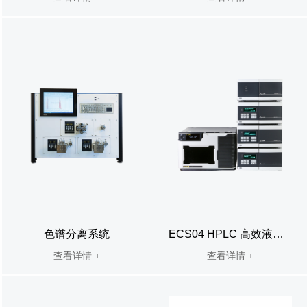
色谱分离系统
ECS04 HPLC 高效液相色谱仪
查看详情 +
查看详情 +