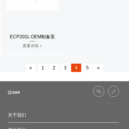
ECP201L OEM制备泵
查看详情 +
«
1
2
3
4
5
»
关于我们